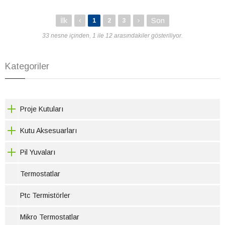
İlk
Son
1
2
3
33 nesne içinden, 1 ile 12 arasındakiler gösteriliyor.
Kategoriler
Proje Kutuları
Kutu Aksesuarları
Pil Yuvaları
Termostatlar
Ptc Termistörler
Mikro Termostatlar